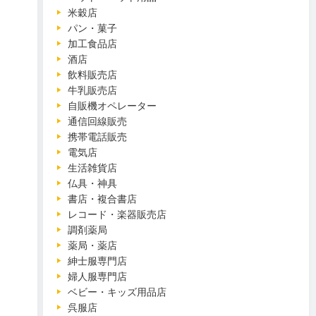
米穀店
パン・菓子
加工食品店
酒店
飲料販売店
牛乳販売店
自販機オペレーター
通信回線販売
携帯電話販売
電気店
生活雑貨店
仏具・神具
書店・複合書店
レコード・楽器販売店
調剤薬局
薬局・薬店
紳士服専門店
婦人服専門店
ベビー・キッズ用品店
呉服店