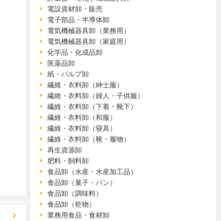
電設資材卸・販売
電子部品・半導体卸
電気機械器具卸（業務用）
電気機械器具卸（家庭用）
化学品・化成品卸
医薬品卸
紙・パルプ卸
繊維・衣料卸（紳士服）
繊維・衣料卸（婦人・子供服）
繊維・衣料卸（下着・靴下）
繊維・衣料卸（和服）
繊維・衣料卸（寝具）
繊維・衣料卸（靴・履物）
再生資源卸
肥料・飼料卸
食品卸（水産・水産加工品）
食品卸（菓子・パン）
食品卸（調味料）
食品卸（乾物）
業務用食品・食材卸